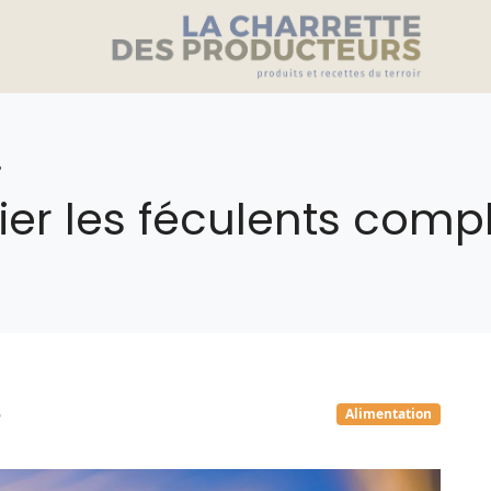
?
ier les féculents compl
Alimentation
e